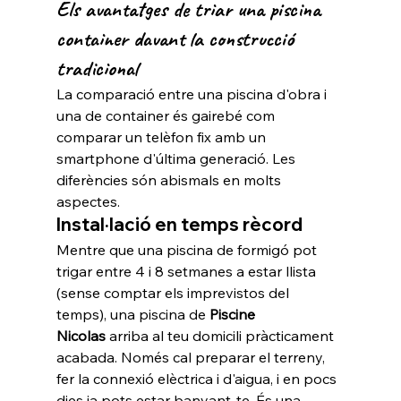
Els avantatges de triar una piscina 
container davant la construcció 
tradicional
La comparació entre una piscina d'obra i 
una de container és gairebé com 
comparar un telèfon fix amb un 
smartphone d'última generació. Les 
diferències són abismals en molts 
aspectes.
Instal·lació en temps rècord
Mentre que una piscina de formigó pot 
trigar entre 4 i 8 setmanes a estar llista 
(sense comptar els imprevistos del 
temps), una piscina de 
Piscine 
Nicolas
 arriba al teu domicili pràcticament 
acabada. Només cal preparar el terreny, 
fer la connexió elèctrica i d'aigua, i en pocs 
dies ja pots estar banyant-te. És una 