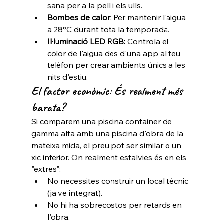
sana per a la pell i els ulls.
Bombes de calor:
 Per mantenir l'aigua 
a 28°C durant tota la temporada.
Il·luminació LED RGB:
 Controla el 
color de l'aigua des d'una app al teu 
telèfon per crear ambients únics a les 
nits d'estiu.
El factor econòmic: És realment més 
barata?
Si comparem una piscina container de 
gamma alta amb una piscina d'obra de la 
mateixa mida, el preu pot ser similar o un 
xic inferior. On realment estalvies és en els 
"extres":
No necessites construir un local tècnic 
(ja ve integrat).
No hi ha sobrecostos per retards en 
l'obra.