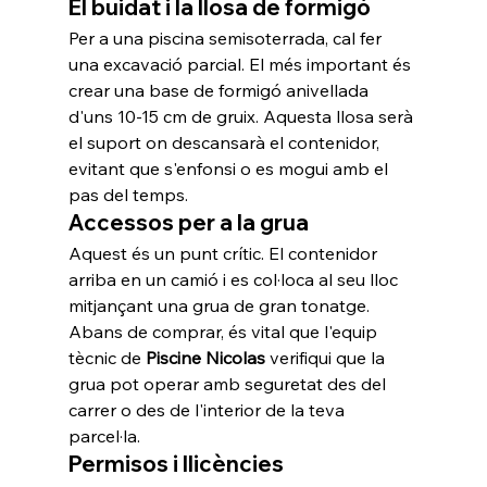
El buidat i la llosa de formigó
Per a una piscina semisoterrada, cal fer 
una excavació parcial. El més important és 
crear una base de formigó anivellada 
d'uns 10-15 cm de gruix. Aquesta llosa serà 
el suport on descansarà el contenidor, 
evitant que s'enfonsi o es mogui amb el 
pas del temps.
Accessos per a la grua
Aquest és un punt crític. El contenidor 
arriba en un camió i es col·loca al seu lloc 
mitjançant una grua de gran tonatge. 
Abans de comprar, és vital que l'equip 
tècnic de 
Piscine Nicolas
 verifiqui que la 
grua pot operar amb seguretat des del 
carrer o des de l'interior de la teva 
parcel·la.
Permisos i llicències