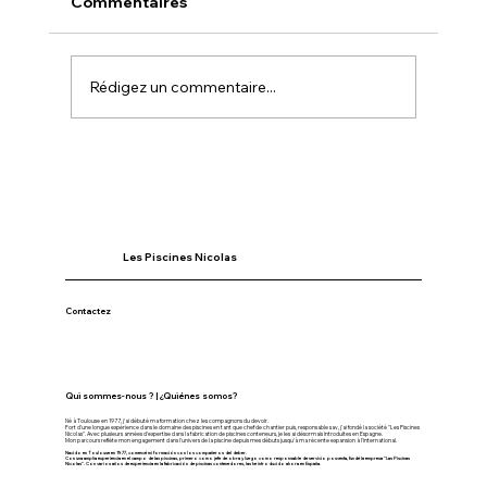
Commentaires
Rédigez un commentaire...
Fabricació de piscines container:
errors a evitar abans de llançar-s’hi
Les Piscines Nicolas
Contactez
Qui sommes-nous ? | ¿Quiénes somos?
Né à Toulouse en 1977, j'ai débuté ma formation chez les compagnons du devoir.
Fort d'une longue expérience dans le domaine des piscines en tant que chef de chantier puis, responsable sav, j'ai fondé la société "Les Piscines
Nicolas". Avec plusieurs années d'expertise dans la fabrication de piscines conteneurs, je les ai désormais introduites en Espagne.
Mon parcours reflète mon engagement dans l'univers de la piscine depuis mes débuts jusqu'à ma récente expansion à l'international.
Nacido en Toulouse en 1977, comencé mi formación con los compañeros del deber.
Con una amplia experiencia en el campo de las piscinas, primero como jefe de obra y luego como responsable de servicio posventa, fundé la empresa "Las Piscinas
Nicolas". Con varios años de experiencia en la fabricación de piscinas contenedores, las he introducido ahora en España.