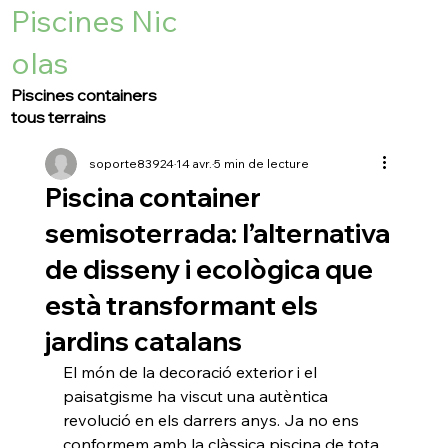
Piscines Nic
olas
Piscines containers
tous terrains
soporte83924
14 avr.
5 min de lecture
Piscina container
semisoterrada: l’alternativa
de disseny i ecològica que
està transformant els
jardins catalans
El món de la decoració exterior i el 
paisatgisme ha viscut una autèntica 
revolució en els darrers anys. Ja no ens 
conformem amb la clàssica piscina de tota 