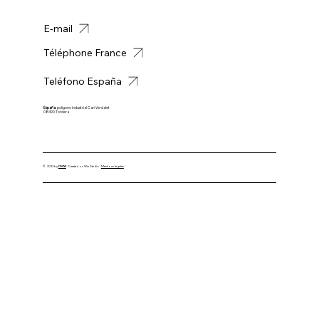
E-mail
Téléphone France
Teléfono España
España
: poligono industrial Can Verdalet
08490 Tordera
© 2023 by
DMW
. Created on Wix Studio.
Mentions légales