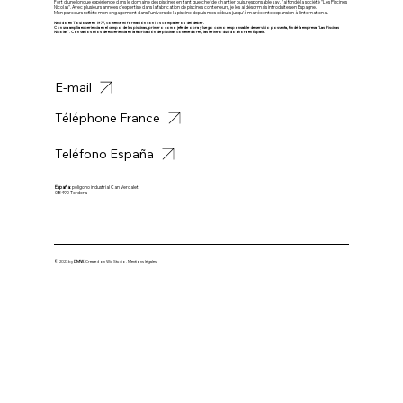
Fort d'une longue expérience dans le domaine des piscines en tant que chef de chantier puis, responsable sav, j'ai fondé la société "Les Piscines
Nicolas". Avec plusieurs années d'expertise dans la fabrication de piscines conteneurs, je les ai désormais introduites en Espagne.
Mon parcours reflète mon engagement dans l'univers de la piscine depuis mes débuts jusqu'à ma récente expansion à l'international.
Nacido en Toulouse en 1977, comencé mi formación con los compañeros del deber.
Con una amplia experiencia en el campo de las piscinas, primero como jefe de obra y luego como responsable de servicio posventa, fundé la empresa "Las Piscinas
Nicolas". Con varios años de experiencia en la fabricación de piscinas contenedores, las he introducido ahora en España.
E-mail
Téléphone France
Teléfono España
España
: poligono industrial Can Verdalet
08490 Tordera
© 2023 by
DMW
. Created on Wix Studio.
Mentions légales