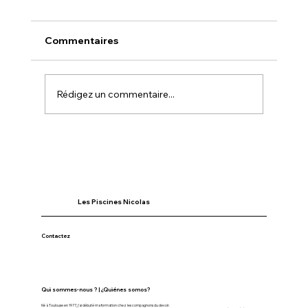
Commentaires
Rédigez un commentaire...
Fabricació de piscines container:
errors a evitar abans de llançar-s’hi
Les Piscines Nicolas
Contactez
Qui sommes-nous ? | ¿Quiénes somos?
Né à Toulouse en 1977, j'ai débuté ma formation chez les compagnons du devoir.